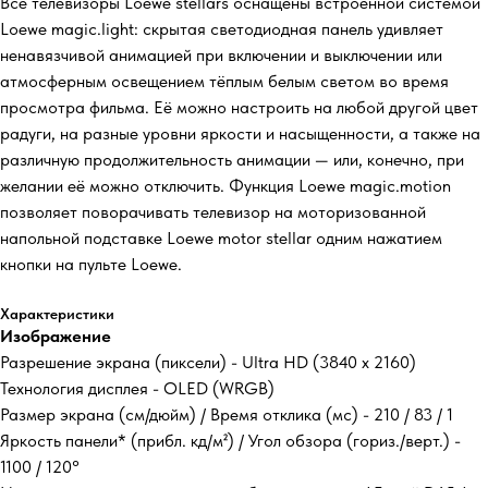
Все телевизоры Loewe stellars оснащены встроенной системой
Loewe magic.light: скрытая светодиодная панель удивляет
ненавязчивой анимацией при включении и выключении или
атмосферным освещением тёплым белым светом во время
просмотра фильма. Её можно настроить на любой другой цвет
радуги, на разные уровни яркости и насыщенности, а также на
различную продолжительность анимации — или, конечно, при
желании её можно отключить. Функция Loewe magic.motion
позволяет поворачивать телевизор на моторизованной
напольной подставке Loewe motor stellar одним нажатием
кнопки на пульте Loewe.
Характеристики
Изображение
Разрешение экрана (пиксели) - Ultra HD (3840 x 2160)
Технология дисплея - OLED (WRGB)
Размер экрана (см/дюйм) / Время отклика (мс) - 210 / 83 / 1
Яркость панели* (прибл. кд/м²) / Угол обзора (гориз./верт.) -
1100 / 120°