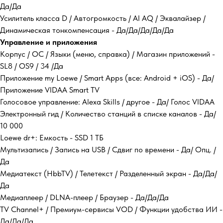
Да/Да
Усилитель класса D / Автогромкость / AI AQ / Эквалайзер /
Динамическая тонкомпенсация - Да/Да/Да/Да/Да
Управление и приложения
Корпус / ОС / Языки (меню, справка) / Магазин приложений -
SL8 / OS9 / 34 /Да
Приложение my Loewe / Smart Apps (все: Android + iOS) - Да/
Приложение VIDAA Smart TV
Голосовое управление: Alexa Skills / другое - Да/ Голос VIDAA
Электронный гид / Количество станций в списке каналов - Да/
10 000
Loewe dr+: Емкость - SSD 1 ТБ
Мультизапись / Запись на USB / Сдвиг по времени - Да/ Опц. /
Да
Медиатекст (HbbTV) / Телетекст / Разделенный экран - Да/Да/
Да
Медиаплеер / DLNA-плеер / Браузер - Да/Да/Да
TV Channel+ / Премиум-сервисы VOD / Функции удобства ИИ -
Да/Да/Да